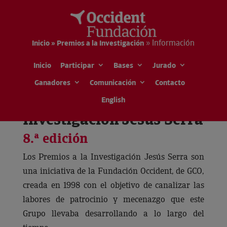
»
Información
Inicio » Premios a la Investigación
Inicio
Participar
Bases
Jurado
Ganadores
Comunicación
Contacto
English
Premios a la
Investigación Jesús Serra
8.ª edición
Los Premios a la Investigación Jesús Serra son
una iniciativa de la Fundación Occident, de GCO,
creada en 1998 con el objetivo de canalizar las
labores de patrocinio y mecenazgo que este
Grupo llevaba desarrollando a lo largo del